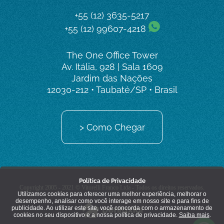
+55 (12) 3635-5217
+55 (12) 99607-4218
The One Office Tower
Av. Itália, 928 | Sala 1609
Jardim das Nações
12030-212 • Taubaté/SP • Brasil
> Como Chegar
Política de Privacidade
Copyright 2005 - 2021 © Vitorelli Franco Ltda - Todos os direitos reservados.
Utilizamos cookies para oferecer uma melhor experiência, melhorar o
desempenho, analisar como você interage em nosso site e para fins de
publicidade. Ao utilizar este site, você concorda com o armazenamento de
cookies no seu dispositivo e a nossa política de privacidade.
Saiba mais
.